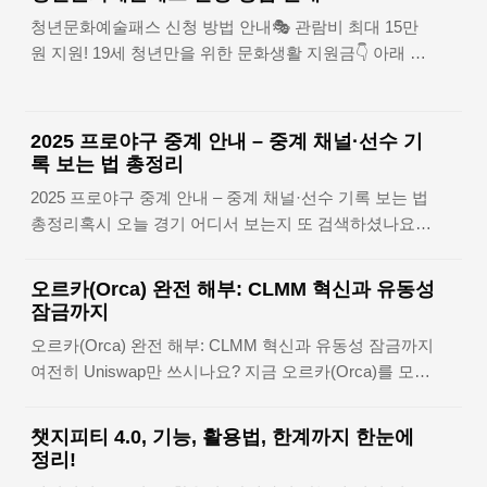
웨딩박람회 정보제376회 웨덱스 웨딩박람회, 2025년 상
처박보검이 직접 작사한 시그널송부터 매회 추천곡 소개
청년문화예술패스 신청 방법 안내🎭 관람비 최대 15만
반기 최대 규모2025년 4월 26일(토)~27일(일), 오전 11시
까지, 음악에 진심인 MC의 존재감출연 아티스트 & 회차
원 지원! 19세 청년만을 위한 문화생활 지원금👇 아래 버
~ 오후 8시 운영삼성동 코엑스 3층 C홀, 초대장 신청 시
별 주요 무대 📌 회차별 구성 요약..
튼 눌러 지금 어떤 혜택인지 직접 확인해보세요! 신청하
100% 무료 입장예비부부 대상, 웨딩홀·드레스·혼수 등
기 📝어떤 지원금인가요?대한민국 19세 청년(2006년생)
300여 브랜드 총집합 초대권 신청하기 📨주요 프로그램
대상국비 10만 원 + 지방비 최대 5만 원 → 연 최대 15만
구역내용입구 안내데스크초대장 등록 → 결혼 체크리스
2025 프로야구 중계 안내 – 중계 채널·선수 기
원 지원공연·전시 관람 시 사용 가능한 포인트 또는 상품
트 수령 및 플래너 배정웨딩 플래닝존1:1 맞춤 컨설팅 /
록 보는 법 총정리
권 형태로 지급신청은 어떻게 하나요? 협력 예매처(인터
인기 웨딩홀 실시간 예약 상담드레스 & 메이크업존신상
2025 프로야구 중계 안내 – 중계 채널·선수 기록 보는 법
파크·YES24) 회원가입 및 본인인증청년문화예술패스 누
드레스 피팅..
총정리혹시 오늘 경기 어디서 보는지 또 검색하셨나요?
리집에서 간단히 신청신청 후 자격 확인 → 포인트 또는
이미 시작된 경기를 놓치고 있다면, 당신은 늦은 겁니다.
상품권 지급 신청하러 가기 📝지원금 회수 기준 꼭 확인
📺 지금 당장 확인하지 않으면 중요한 하이라이트도 스포
하세요!예시결과6월 30일까지 청년문화예술패스를 사용
오르카(Orca) 완전 해부: CLMM 혁신과 유동성
당할 수 있어요! 실시간중계 바로가기🏃 📌일정&기록 확
잠금까지
해 7~12월 공연 예매✅ 지원금 회수되지 않음공연 예매
인하기 모바일 중계는 어디서? 티빙만 알고 있으면 된다
후 전액 취소하여 6월 30..
오르카(Orca) 완전 해부: CLMM 혁신과 유동성 잠금까지
하이라이트 다시보기, 어디가 제일 빠를까?오늘 경기 어
여전히 Uniswap만 쓰시나요? 지금 오르카(Orca)를 모르
디서 방송해? TV/라디오 채널 확인법이번 주 경기 일정
면, 솔라나 생태계의 기회를 절반은 놓치는 셈입니다.디
과 팀 순위, 선수 순위 요약TV 스포츠 채널 편성표, 헷갈
파이(DeFi)는 빠르게 진화하고 있습니다. 특히 솔라나 기
리지 않게 정리기록실 완전 분석: 현재 기록부터 레전드
챗지피티 4.0, 기능, 활용법, 한계까지 한눈에
반의 탈중앙화 거래소(DEX) 오르카(Orca)는 CLMM(집
40까지자주 묻는 질문놓치면 손해! 야구 중계 정보 마무
정리!
중 유동성 시장조성자)과 이클립스(Eclipse) 연동 등으로
리 요약모바일 중계는 어디서? 티빙만 알고 있으면 된다