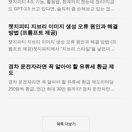
챗지피티 4.0, 기능, 활용법, 한계까지 한눈에 정리!지금
주목받고 있습니다. 오르카는 단순한 거래소를 넘어, 고
2025년 KBO 리그 모바일 실시간 중계..
도 GPT-3.5 쓰고 있다면, 솔직히 좀 손해보고 있는 겁니
도화된 유동성 전략과 가상자산 ORCA의 거버넌스 참여
다. 챗지피티 4.0, 기능 차이 단순한 '업그레이드' 수준 아
까지 아우르며 빠르게 영향력을 키우고 있죠. 이 글에서
닙니다.챗지피티 4.0은 단순한 대화형 AI를 넘어서, 복잡
는 오르카의 구조, 핵심 기술, 토큰 이코노미, 보안 감사
챗지피티 지브리 이미지 생성 오류 원인과 해결
한 문제 해결, 다중 입력 처리, 그리고 정밀한 창작까지
결과까지 실제 데이터를 기반으로 꼼꼼히 정리해봤습니
방법 (프롬프트 제공)
가능한 범용 AI 모델입니다. 이번 글에서는 GPT-4.0이 이
다. 📌 업비트 바로가기 📌 빗썸 바로가기오르카란 무엇
챗지피티 지브리 이미지 생성 오류 원인과 해결 방법 (프
전 버전과 어떻게 다른지, 왜 이 버전이 게임체인저인지,
인가? 핵심 개념과 차별점..
롬프트 제공)챗지피티에서 "지브리 스타일"을 넣었더니
그리고 실제 사용자들이 어떻게 활용하고 있는지를 정리
오류가 났던 경험, 다들 한 번쯤 있지 않으셨나요?
해봤습니다. GPT-4.0을 제대로 알면, AI에 대한 관점이
“OpenAI의 콘텐츠 정책을 위반하여 처리할 수 없습니
바뀔지도 몰라요.GPT-4.0은 대체 뭐가 다른가요?GPT-
경차 운전자라면 꼭 알아야 할 유류세 환급 제
다”라는 메시지가 뜨면 당황하게 되죠. 이번 글에서는 그
4.0 주요 기능 요약GPT-3.5 vs GPT-4.0: 진짜 차이GPT-
도
정확한 이유와, 막힘 없이 감성적인 이미지를 만들 수 있
4.0 활용법, 이렇게 바뀌었어요GPT-4.0 ..
경차 운전자라면 꼭 알아야 할 유류세 환급 제도리터당
는 대체 프롬프트 예시까지 정리했습니다.지브리 감성은
250원씩 환급, 연간 최대 30만 원까지! 경차 운전자만을
그대로 살리면서도 오류 없이 AI 이미지를 생성할 수 있
위한 유류세 환급 제도, 알고 계셨나요? 놓치면 손해 보
는 방법, 지금부터 차근차근 알려드릴게요.챗지피티에서
는 실속 꿀혜택을 지금부터 하나씩 정리해드릴게요. 조
발생하는 '지브리 오류'의 정체지브리 스타일 대체 프롬
건, 신청 방법, 주의사항까지 한번에 파악해보세요.경차
프트 추천 키워드이런 표현은 지양! 오류 유발 키워드 목
유류세 환급 제도란?유류세 환급 금액 및 계산 방식신청
록프롬프트 작성 방법: 이미지 업로드와 텍스트 입력 절
자격: 누가 받을 수 있나요?신청 절차: 어떻게 신청하나
목록 더보기
차실전 예시 1~3: 오류 없이 감성 이미지 생성하기자주 ..
요?주의사항 및 제한 조건실제 환급 사례와 후기자주 묻