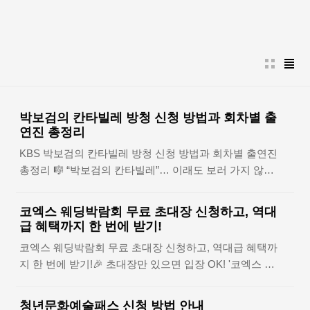
본문 바로가기
박보검의 칸타빌레 방청 신청 방법과 회차별 출
연진 총정리
KBS 박보검의 칸타빌레 방청 신청 방법과 회차별 출연진
총정리 🎼 “박보검의 칸타빌레”… 이래도 보러 가지 않으
실래요?👇 박보검의 음악 세계, KBS 공개홀에서 직접 만
나보세요! 방청신청 바로가기방송 및 프로그램 개요항목
코엑스 웨딩박람회 무료 초대장 신청하고, 역대
내용프로그램명박보검의 칸타빌레방송 채널KBS2 (더
급 혜택까지 한 번에 받기!
시즌즈 시즌7)방송 시간매주 금요일 밤 10시첫 방송일
코엑스 웨딩박람회 무료 초대장 신청하고, 역대급 혜택까
2025년 3월 14일MC박보검방청 녹화매주 화요일, KBS
지 한 번에 받기!🎉 초대장만 있으면 입장 OK! '코엑스 웨
신관 공개홀‘칸타빌레(Cantabile)’는 ‘노래하듯이’를 뜻하
딩박람회', 단 2일간 열립니다👇 무료 초대장 받고, 결혼
는 음악 용어로, 박보검이 직접 제안한 제목2014년 드라
준비의 첫 걸음 지금 시작해보세요! 무료 초대권 신청 📨
마 ‘내일도 칸타빌레’와의 연결성을 담은 감성적 시그니
청년문화예술패스 신청 방법 안내