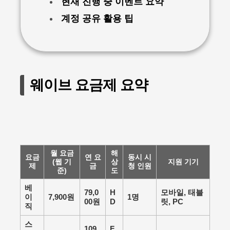
현재 진행 중 이벤트 요약
계정 공유 활용 팁
웨이브 요금제 요약
월 요금
해
요금
연 요
동시 시
(웹 기
상
지원 기기
제
금
청 인원
준)
도
베
79,0
H
모바일, 태블
이
7,900원
1명
00원
D
릿, PC
직
스
109,
F