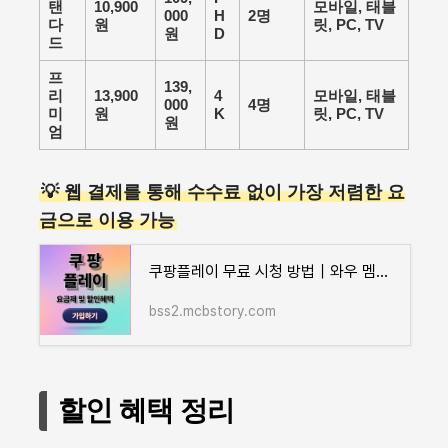
탠
10,900
모바일, 태블
000
H
2명
다
원
릿, PC, TV
원
D
드
프
139,
리
13,900
4
모바일, 태블
000
4명
미
원
K
릿, PC, TV
원
엄
💡 웹 결제를 통해 수수료 없이 가장 저렴한 요
금으로 이용 가능
쿠팡플레이 무료 시청 방법｜와우 멤버십 요금·카드 할인까지 총정리
bss2.mcbstory.com
할인 혜택 정리