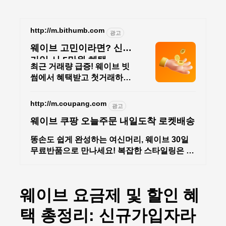
본문 바로가기
http://m.bithumb.com
광고
웨이브 고민이라면? 신규
가입 시 5만원 혜택
최근 거래량 급증! 웨이브 빗
썸에서 혜택받고 첫거래하세
요
http://m.coupang.com
광고
웨이브 쿠팡 오늘주문 내일도착 로켓배송
똥손도 쉽게 완성하는 여신머리, 웨이브 30일
무료반품으로 만나세요! 복잡한 스타일링은 그
만! 쿠팡에서 편리한 고데기, 헤어 변신!
웨이브 요금제 및 할인 혜
택 총정리: 신규가입자라