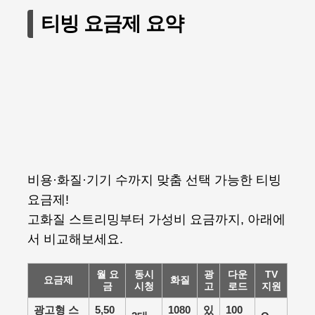
티빙 요금제 요약
비용·화질·기기 수까지 맞춤 선택 가능한 티빙
요금제!
고화질 스트리밍부터 가성비 요금까지, 아래에
서 비교해보세요.
월 요
동시
광
다운
TV
요금제
화질
금
시청
고
로드
지원
광고형 스
5,50
1080
있
100