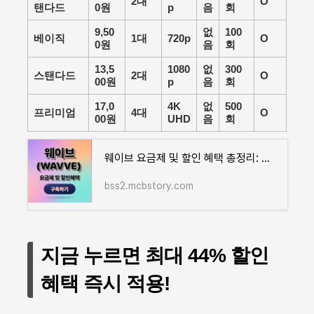
2대
O
탠다드
0원
p
음
회
9,50
없
100
베이직
1대
720p
O
0원
음
회
13,5
1080
없
300
스탠다드
2대
O
00원
p
음
회
17,0
4K
없
500
프리미엄
4대
O
00원
UHD
음
회
웨이브 요금제 및 할인 혜택 총정리: 신규 가입자라면 단돈 100원!
bss2.mcbstory.com
지금 누르면 최대 44% 할인
혜택 즉시 적용!